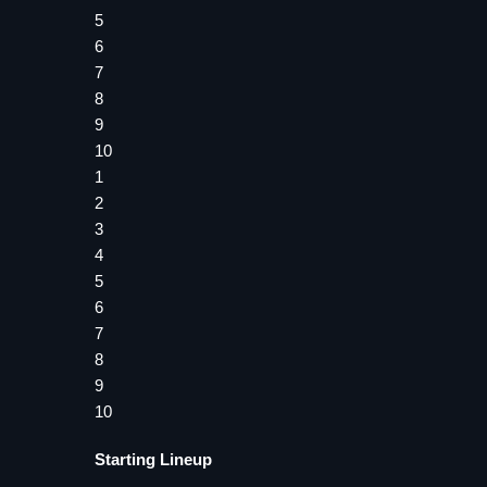
5
6
7
8
9
10
1
2
3
4
5
6
7
8
9
10
Starting Lineup