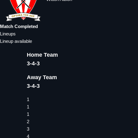
Match Completed
Lineups
Lineup available
Home Team
3-4-3
Away Team
3-4-3
1
1
1
2
3
4