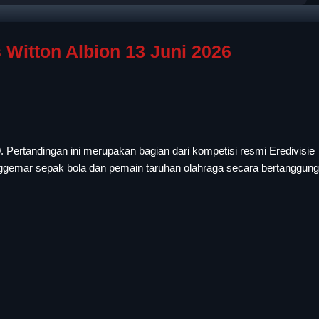
Witton Albion 13 Juni 2026
. Pertandingan ini merupakan bagian dari kompetisi resmi Eredivisie
enggemar sepak bola dan pemain taruhan olahraga secara bertanggung