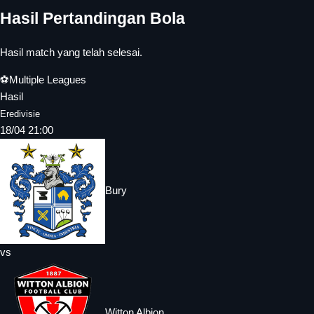
Hasil Pertandingan Bola
Hasil match yang telah selesai.
⚽
Multiple Leagues
Hasil
Eredivisie
18/04 21:00
Bury
vs
Witton Albion