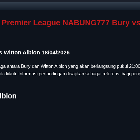
h Premier League NABUNG777 Bury vs 
 Witton Albion 18/04/2026
aga antara Bury dan Witton Albion yang akan berlangsung pukul 21:00
diikuti. Informasi pertandingan disajikan sebagai referensi bagi p
lbion