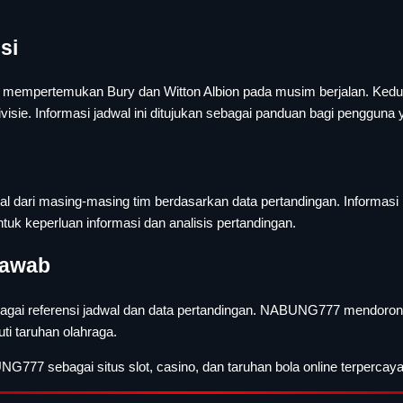
si
g mempertemukan Bury dan Witton Albion pada musim berjalan. Kedua 
ivisie. Informasi jadwal ini ditujukan sebagai panduan bagi pengguna
l dari masing-masing tim berdasarkan data pertandingan. Informas
ntuk keperluan informasi dan analisis pertandingan.
Jawab
 sebagai referensi jadwal dan data pertandingan. NABUNG777 mendo
ti taruhan olahraga.
NG777
sebagai situs slot, casino, dan taruhan bola online terpercaya