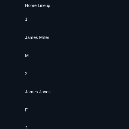
Home Lineup
1
James Miller
M
2
James Jones
F
3