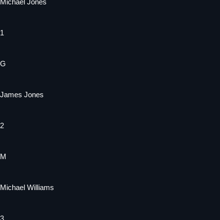
Michael Jones
1
G
James Jones
2
M
Michael Williams
3