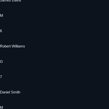
James Davis
M
6
Robert Williams
G
7
Daniel Smith
M