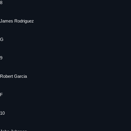
8
James Rodriguez
G
9
Robert Garcia
F
10