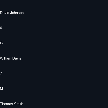
David Johnson
6
G
William Davis
7
M
Thomas Smith