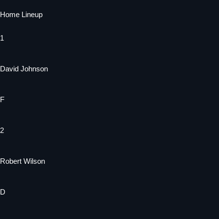
Home Lineup
1
David Johnson
F
2
Robert Wilson
D