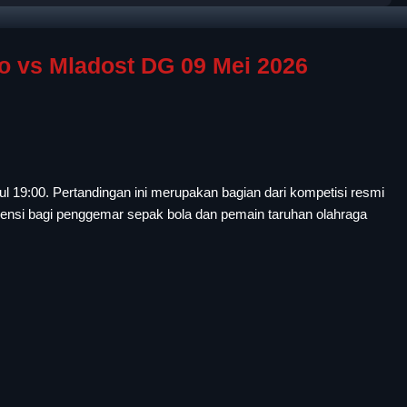
o vs Mladost DG 09 Mei 2026
l 19:00. Pertandingan ini merupakan bagian dari kompetisi resmi
erensi bagi penggemar sepak bola dan pemain taruhan olahraga