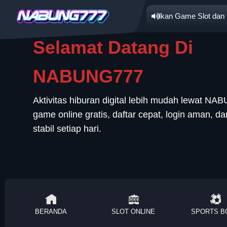
huan : Situs Resmi Menampilkan Game Slot dan Result Update Toto
Selamat Datang Di
NABUNG777
Aktivitas hiburan digital lebih mudah lewat 
game online gratis, daftar cepat, login aman, dan 
stabil setiap hari.
BERANDA
SLOT ONLINE
SPORTS B