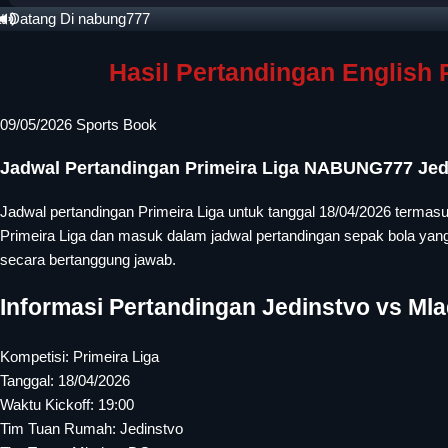
ang Di nabung777
Hasil Pertandingan English
09/05/2026
Sports Book
Jadwal Pertandingan Primeira Liga NABUNG777 Jedi
Jadwal pertandingan Primeira Liga untuk tanggal 18/04/2026 termas
Primeira Liga dan masuk dalam jadwal pertandingan sepak bola yang 
secara bertanggung jawab.
Informasi Pertandingan Jedinstvo vs Ml
Kompetisi: Primeira Liga
Tanggal: 18/04/2026
Waktu Kickoff: 19:00
Tim Tuan Rumah: Jedinstvo