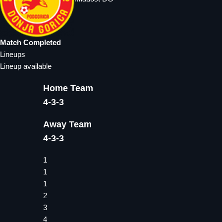
Match Completed
Lineups
Lineup available
Home Team
4-3-3
Away Team
4-3-3
1
1
1
2
3
4