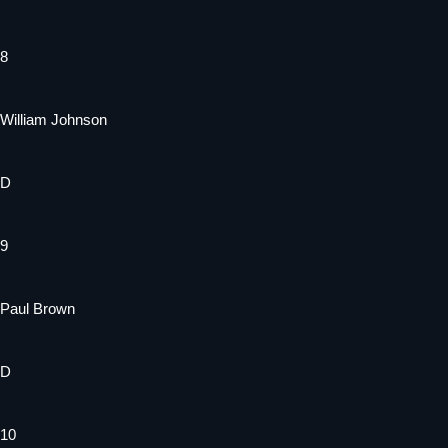
8
William Johnson
D
9
Paul Brown
D
10