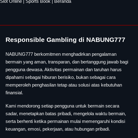
Slot Online
|
Sports Book
|
Beranda
Responsible Gambling di NABUNG777
NABUNG777 berkomitmen menghadirkan pengalaman
bermain yang aman, transparan, dan bertanggung jawab bagi
pengguna dewasa. Aktivitas permainan dan taruhan harus
dipahami sebagai hiburan berisiko, bukan sebagai cara
memperoleh penghasilan tetap atau solusi atas kebutuhan
finansial.
Kami mendorong setiap pengguna untuk bermain secara
sadar, menetapkan batas pribadi, mengelola waktu bermain,
serta berhenti ketika permainan mulai memengaruhi kondisi
keuangan, emosi, pekerjaan, atau hubungan pribadi.