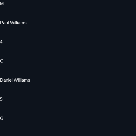
M
Paul Williams
4
G
Daniel Williams
5
G