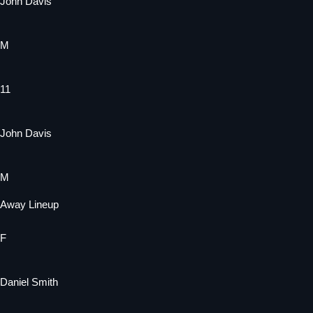
John Davis
M
11
John Davis
M
Away Lineup
F
Daniel Smith