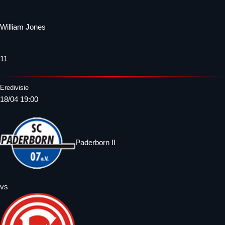
William Jones
11
Eredivisie
18/04 19:00
Paderborn II
vs