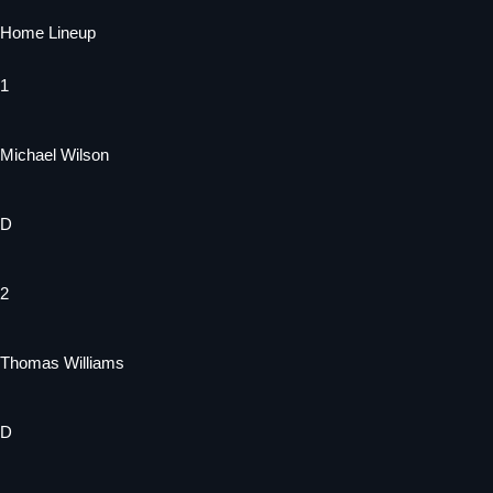
Home Lineup
1
Michael Wilson
D
2
Thomas Williams
D