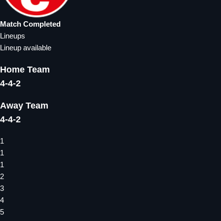
Match Completed
Lineups
Lineup available
Home Team
4-4-2
Away Team
4-4-2
1
1
1
2
3
4
5