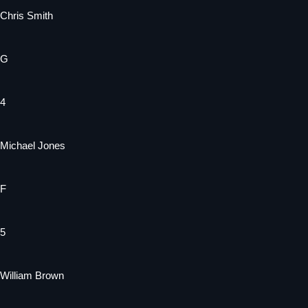
Chris Smith
G
4
Michael Jones
F
5
William Brown