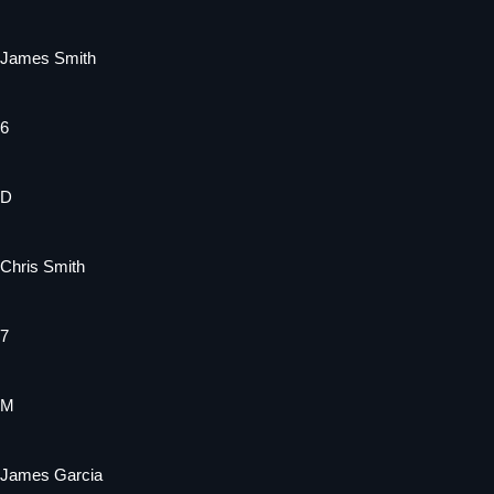
James Smith
6
D
Chris Smith
7
M
James Garcia