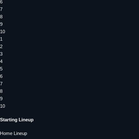
6
7
8
9
10
1
2
3
4
5
6
7
8
9
10
Starting Lineup
Home Lineup