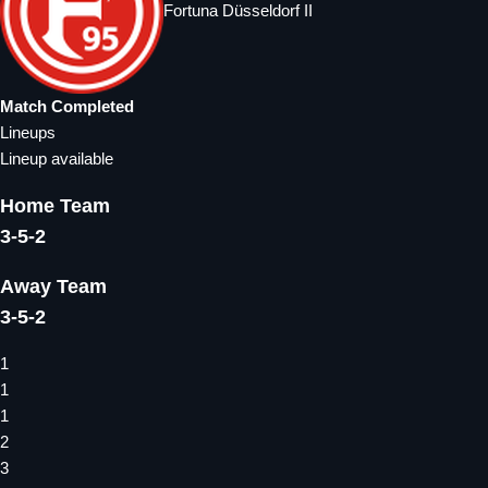
Fortuna Düsseldorf II
Match Completed
Lineups
Lineup available
Home Team
3-5-2
Away Team
3-5-2
1
1
1
2
3