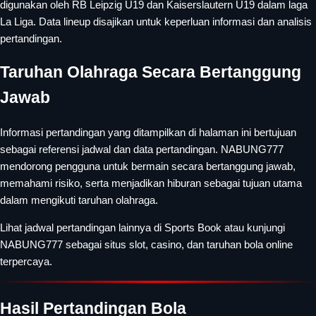
digunakan oleh RB Leipzig U19 dan Kaiserslautern U19 dalam laga
La Liga. Data lineup disajikan untuk keperluan informasi dan analisis
pertandingan.
Taruhan Olahraga Secara Bertanggung
Jawab
Informasi pertandingan yang ditampilkan di halaman ini bertujuan
sebagai referensi jadwal dan data pertandingan. NABUNG777
mendorong pengguna untuk bermain secara bertanggung jawab,
memahami risiko, serta menjadikan hiburan sebagai tujuan utama
dalam mengikuti taruhan olahraga.
Lihat jadwal pertandingan lainnya di
Sports Book
atau kunjungi
NABUNG777
sebagai situs slot, casino, dan taruhan bola online
terpercaya.
Hasil Pertandingan Bola