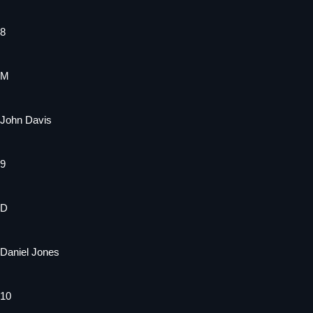
8
M
John Davis
9
D
Daniel Jones
10