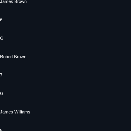
James Brown
6
G
Robert Brown
7
G
James Williams
8