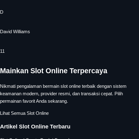
D
David Williams
11
Mainkan Slot Online Terpercaya
Nikmati pengalaman bermain slot online terbaik dengan sistem
keamanan modern, provider resmi, dan transaksi cepat. Pilih
permainan favorit Anda sekarang.
Lihat Semua Slot Online
Artikel Slot Online Terbaru