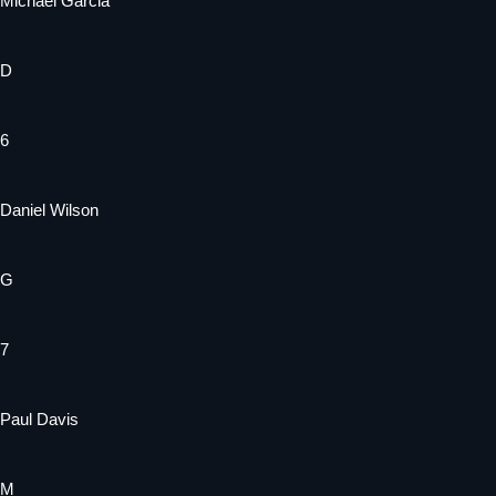
Michael Garcia
D
6
Daniel Wilson
G
7
Paul Davis
M