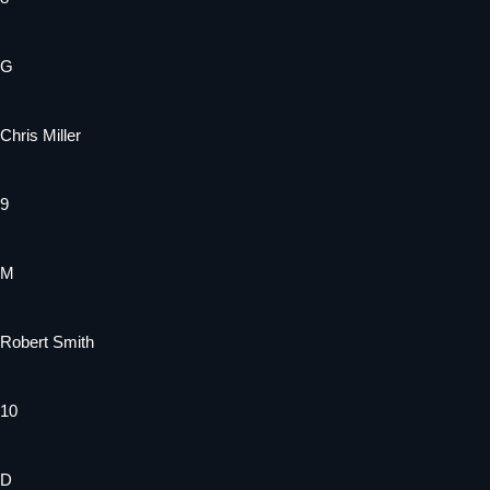
G
Chris Miller
9
M
Robert Smith
10
D