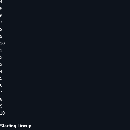
4
5
6
7
8
9
10
1
2
3
4
5
6
7
8
9
10
Starting Lineup