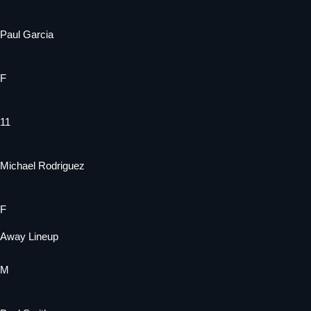
Paul Garcia
F
11
Michael Rodriguez
F
Away Lineup
M