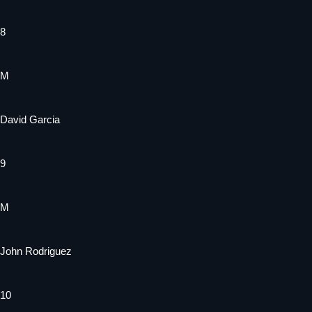
8
M
David Garcia
9
M
John Rodriguez
10