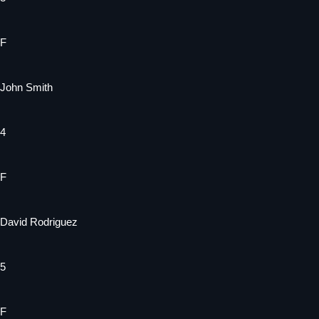
F
John Smith
4
F
David Rodriguez
5
F