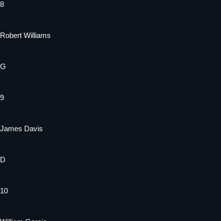
8
Robert Williams
G
9
James Davis
D
10