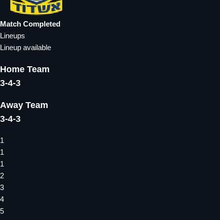
Match Completed
Lineups
Lineup available
Home Team
3-4-3
Away Team
3-4-3
1
1
1
2
3
4
5