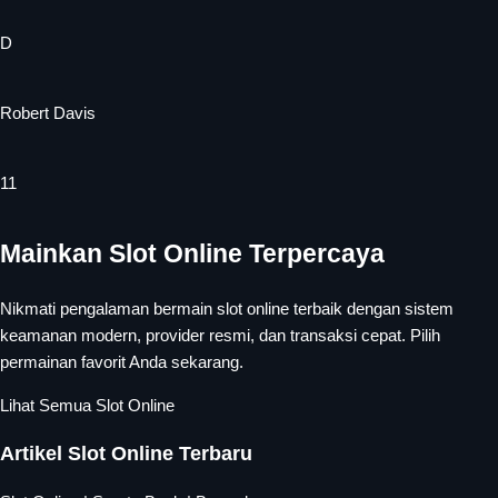
D
Robert Davis
11
Mainkan Slot Online Terpercaya
Nikmati pengalaman bermain slot online terbaik dengan sistem
keamanan modern, provider resmi, dan transaksi cepat. Pilih
permainan favorit Anda sekarang.
Lihat Semua Slot Online
Artikel Slot Online Terbaru