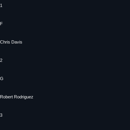
1
F
Chris Davis
2
G
Robert Rodriguez
3