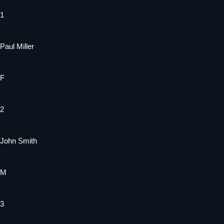
1
Paul Miller
F
2
John Smith
M
3