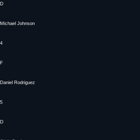
D
Michael Johnson
4
F
Daniel Rodriguez
5
D