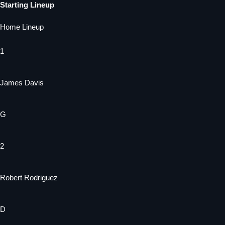
Starting Lineup
Home Lineup
1
James Davis
G
2
Robert Rodriguez
D