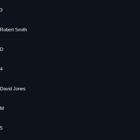
3
Robert Smith
D
4
David Jones
M
5