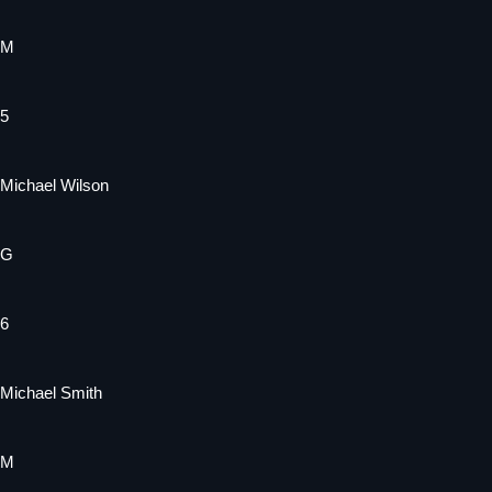
M
5
Michael Wilson
G
6
Michael Smith
M