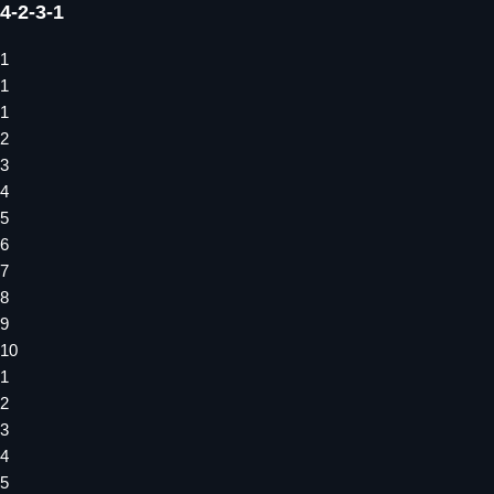
4-2-3-1
1
1
1
2
3
4
5
6
7
8
9
10
1
2
3
4
5