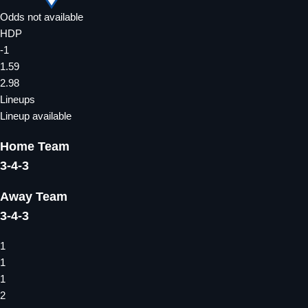
Odds not available
HDP
-1
1.59
2.98
Lineups
Lineup available
Home Team
3-4-3
Away Team
3-4-3
1
1
1
2