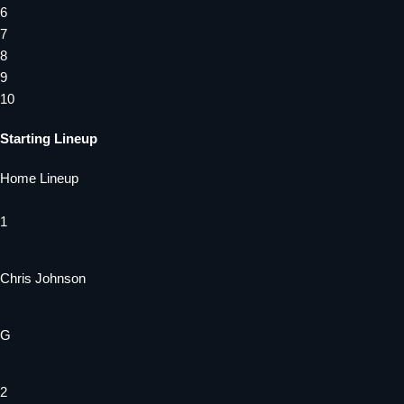
6
7
8
9
10
Starting Lineup
Home Lineup
1
Chris Johnson
G
2