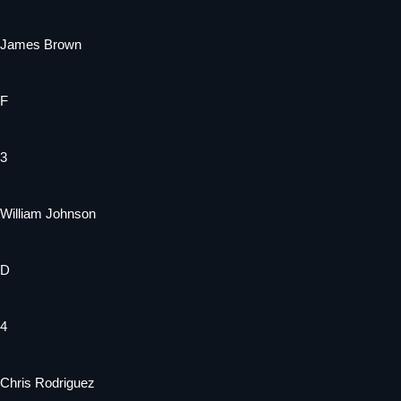
James Brown
F
3
William Johnson
D
4
Chris Rodriguez