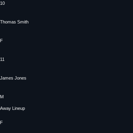
10
Thomas Smith
F
11
James Jones
M
Away Lineup
F